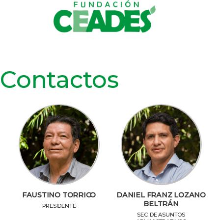
Inicio
Quienes somos
Áreas de trabajo
Proyectos
Trabaja con nosotros
Transparencia
Contáctos
Contactos
FAUSTINO TORRICO
DANIEL FRANZ LOZANO
BELTRÁN
PRESIDENTE
SEC. DE ASUNTOS