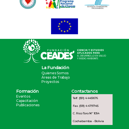
La Fundación
Quienes Somos
Áreas de Trabajo
Proyectos
Formación
Contactanos
Eventos
Telf. (591) 4 4451676
Capacitación
Publicaciones
Fax. (591) 4 4797145
C. Rico Toro Nº 1054
Cochabamba - Bolivia