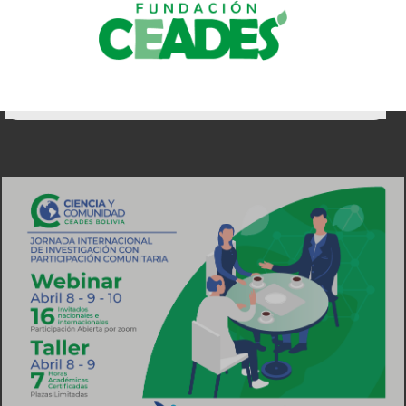
Inicio
Quienes somos
Áreas de trabajo
Proyectos
Trabaja con nosotros
Transparencia
Contáctos